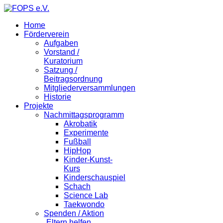
Home
Förderverein
Aufgaben
Vorstand /
Kuratorium
Satzung /
Beitragsordnung
Mitgliederversammlungen
Historie
Projekte
Nachmittagsprogramm
Akrobatik
Experimente
Fußball
HipHop
Kinder-Kunst-
Kurs
Kinderschauspiel
Schach
Science Lab
Taekwondo
Spenden / Aktion
„Eltern helfen