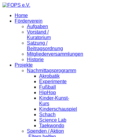
Home
Förderverein
Aufgaben
Vorstand /
Kuratorium
Satzung /
Beitragsordnung
Mitgliederversammlungen
Historie
Projekte
Nachmittagsprogramm
Akrobatik
Experimente
Fußball
HipHop
Kinder-Kunst-
Kurs
Kinderschauspiel
Schach
Science Lab
Taekwondo
Spenden / Aktion
„Eltern helfen